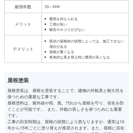
耐用年数
20～30年
費用を抑えられる
メリット
工期が短い
騒音やホコリが少ない
既存の屋根材の状態によっては、施工できない
場合がある
デメリット
屋根が重くなる
将来的な葺き替え時に費用が高くなる
屋根塗装
屋根塗装は、屋根を塗装することで、建物の外観美と耐久性を
保つための重要な工事です。
屋根塗料は、紫外線や雨、風、汚れから屋根を守り、劣化を防
ぐことが可能です。 また、外観の美しさを保つためにも重要
です。
工事の目安時期は、屋根の状態により異なりますが、通常は10
年から15年ごとに塗り替えが推奨されます。また、屋根に劣化