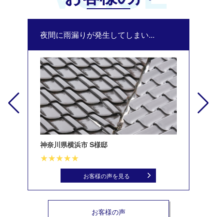
夜間に雨漏りが発生してしまい...
修
神奈川県横浜市 S様邸
北
お客様の声を見る
お客様の声