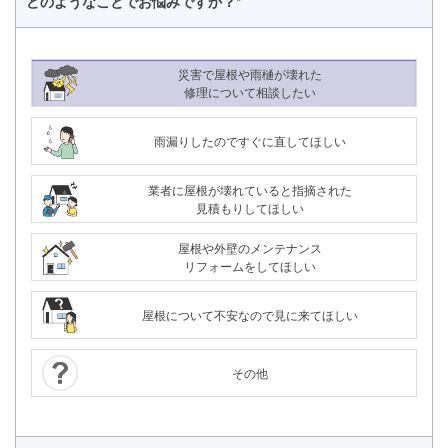
どのようなことで
お悩みですか？
*
災害で屋根や雨樋が壊れた
修理について相談したい
雨漏りしたのですぐに直してほしい
業者に屋根が壊れていると指摘された
見積もりしてほしい
屋根や外壁のメンテナンス
リフォームをしてほしい
屋根について不安なので見に来てほしい
8/11（火）～ 8/16（日）
夏季休業
詳細
その他
24時間365日対応
050-1883-0629