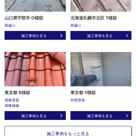
山口県宇部市 O様邸
北海道札幌市北区 Y様邸
雨漏り
雨漏り
施工事例を見る
施工事例を見る
東京都 B様邸
東京都 Y様邸
屋根塗装
外壁塗装
漆喰補修
施工事例を見る
施工事例を見る
施工事例をもっと見る