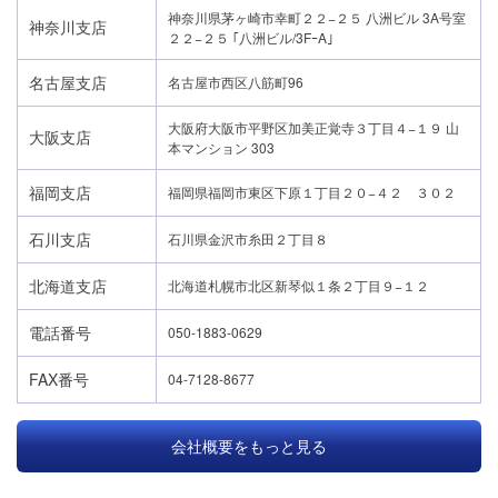
神奈川県茅ヶ崎市幸町２２−２５ 八洲ビル 3A号室
神奈川支店
２２−２５ ｢八洲ビル/3FｰA｣
名古屋支店
名古屋市西区八筋町96
大阪府大阪市平野区加美正覚寺３丁目４−１９ 山
大阪支店
本マンション 303
福岡支店
福岡県福岡市東区下原１丁目２０−４２ ３０２
石川支店
石川県金沢市糸田２丁目８
北海道支店
北海道札幌市北区新琴似１条２丁目９−１２
電話番号
050-1883-0629
FAX番号
04-7128-8677
会社概要をもっと見る