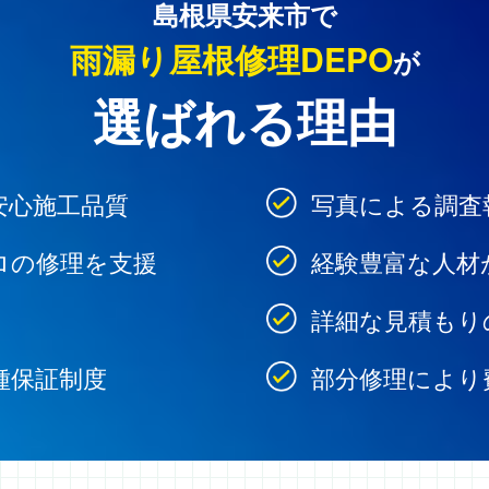
島根県安来市で
雨漏り屋根修理DEPO
が
選ばれる理由
安心施工品質
写真による調査
ロの修理を支援
経験豊富な人材
詳細な見積もり
種保証制度
部分修理により