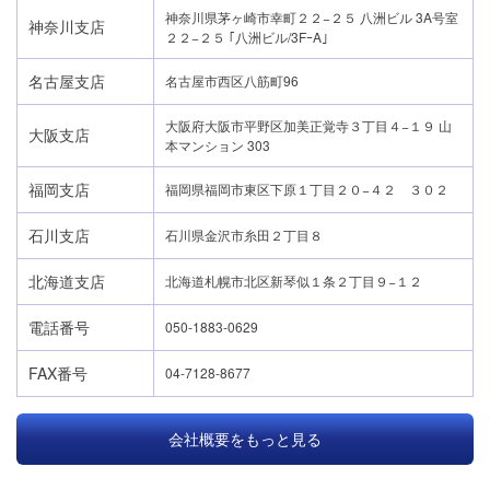
神奈川県茅ヶ崎市幸町２２−２５ 八洲ビル 3A号室
神奈川支店
２２−２５ ｢八洲ビル/3FｰA｣
名古屋支店
名古屋市西区八筋町96
大阪府大阪市平野区加美正覚寺３丁目４−１９ 山
大阪支店
本マンション 303
福岡支店
福岡県福岡市東区下原１丁目２０−４２ ３０２
石川支店
石川県金沢市糸田２丁目８
北海道支店
北海道札幌市北区新琴似１条２丁目９−１２
電話番号
050-1883-0629
FAX番号
04-7128-8677
会社概要をもっと見る