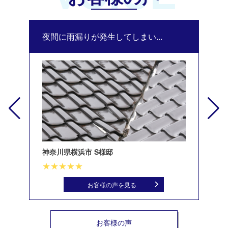
夜間に雨漏りが発生してしまい...
修
神奈川県横浜市 S様邸
北
お客様の声を見る
お客様の声