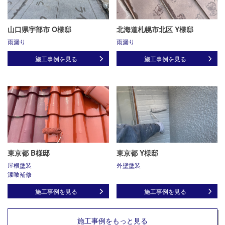
山口県宇部市 O様邸
北海道札幌市北区 Y様邸
雨漏り
雨漏り
施工事例を見る
施工事例を見る
東京都 B様邸
東京都 Y様邸
屋根塗装
外壁塗装
漆喰補修
施工事例を見る
施工事例を見る
施工事例をもっと見る