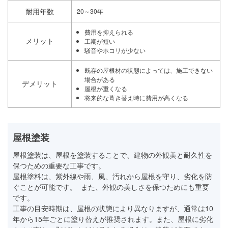
耐用年数
20～30年
費用を抑えられる
メリット
工期が短い
騒音やホコリが少ない
既存の屋根材の状態によっては、施工できない
場合がある
デメリット
屋根が重くなる
将来的な葺き替え時に費用が高くなる
屋根塗装
屋根塗装は、屋根を塗装することで、建物の外観美と耐久性を
保つための重要な工事です。
屋根塗料は、紫外線や雨、風、汚れから屋根を守り、劣化を防
ぐことが可能です。 また、外観の美しさを保つためにも重要
です。
工事の目安時期は、屋根の状態により異なりますが、通常は10
年から15年ごとに塗り替えが推奨されます。また、屋根に劣化