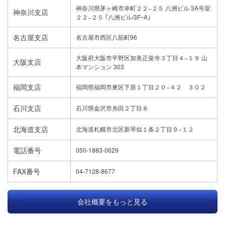
神奈川県茅ヶ崎市幸町２２−２５ 八洲ビル 3A号室
神奈川支店
２２−２５ ｢八洲ビル/3FｰA｣
名古屋支店
名古屋市西区八筋町96
大阪府大阪市平野区加美正覚寺３丁目４−１９ 山
大阪支店
本マンション 303
福岡支店
福岡県福岡市東区下原１丁目２０−４２ ３０２
石川支店
石川県金沢市糸田２丁目８
北海道支店
北海道札幌市北区新琴似１条２丁目９−１２
電話番号
050-1883-0629
FAX番号
04-7128-8677
会社概要をもっと見る