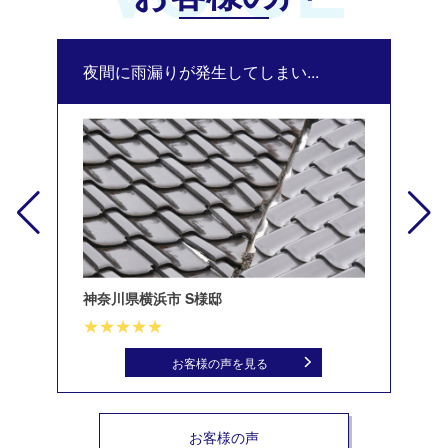
夜間に雨漏りが発生してしまい...
修
神奈川県横浜市 S様邸
北
お客様の声を見る
お客様の声