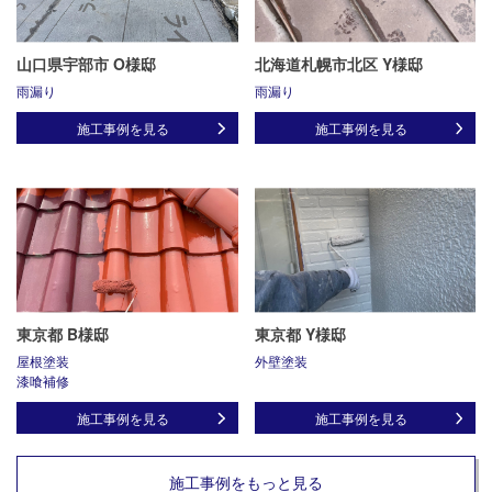
山口県宇部市 O様邸
北海道札幌市北区 Y様邸
雨漏り
雨漏り
施工事例を見る
施工事例を見る
東京都 B様邸
東京都 Y様邸
屋根塗装
外壁塗装
漆喰補修
施工事例を見る
施工事例を見る
施工事例をもっと見る