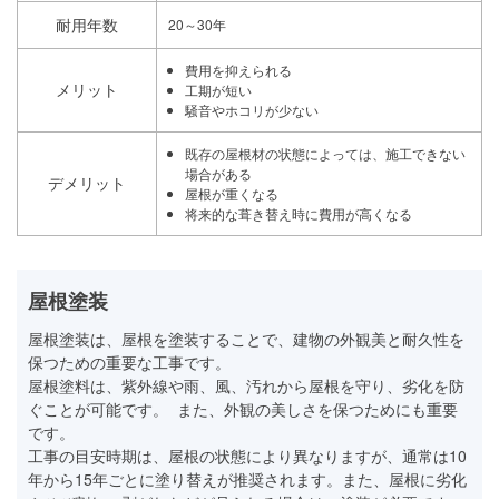
耐用年数
20～30年
費用を抑えられる
メリット
工期が短い
騒音やホコリが少ない
既存の屋根材の状態によっては、施工できない
場合がある
デメリット
屋根が重くなる
将来的な葺き替え時に費用が高くなる
屋根塗装
屋根塗装は、屋根を塗装することで、建物の外観美と耐久性を
保つための重要な工事です。
屋根塗料は、紫外線や雨、風、汚れから屋根を守り、劣化を防
ぐことが可能です。 また、外観の美しさを保つためにも重要
です。
工事の目安時期は、屋根の状態により異なりますが、通常は10
年から15年ごとに塗り替えが推奨されます。また、屋根に劣化