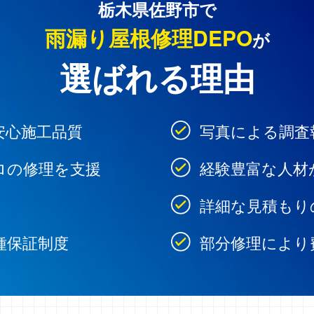
栃木県佐野市で
雨漏り屋根修理DEPO
が
選ばれる理由
安心施工品質
写真による調査
ロの修理を支援
経験豊富な人材
詳細な見積もり
種保証制度
部分修理により