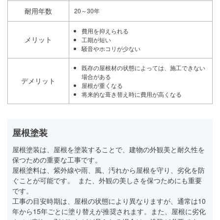
耐用年数
20～30年
費用を抑えられる
メリット
工期が短い
騒音やホコリが少ない
既存の屋根材の状態によっては、施工できない
場合がある
デメリット
屋根が重くなる
将来的な葺き替え時に費用が高くなる
屋根塗装
屋根塗装は、屋根を塗装することで、建物の外観美と耐久性を
保つための重要な工事です。
屋根塗料は、紫外線や雨、風、汚れから屋根を守り、劣化を防
ぐことが可能です。 また、外観の美しさを保つためにも重要
です。
工事の目安時期は、屋根の状態により異なりますが、通常は10
年から15年ごとに塗り替えが推奨されます。また、屋根に劣化