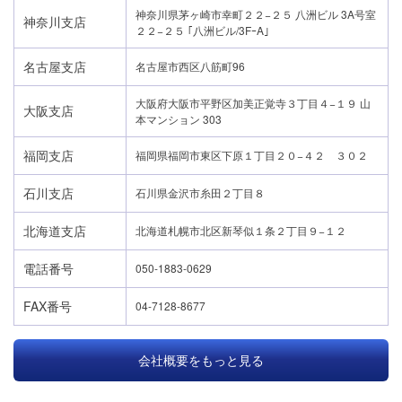
神奈川県茅ヶ崎市幸町２２−２５ 八洲ビル 3A号室
神奈川支店
２２−２５ ｢八洲ビル/3FｰA｣
名古屋支店
名古屋市西区八筋町96
大阪府大阪市平野区加美正覚寺３丁目４−１９ 山
大阪支店
本マンション 303
福岡支店
福岡県福岡市東区下原１丁目２０−４２ ３０２
石川支店
石川県金沢市糸田２丁目８
北海道支店
北海道札幌市北区新琴似１条２丁目９−１２
電話番号
050-1883-0629
FAX番号
04-7128-8677
会社概要をもっと見る