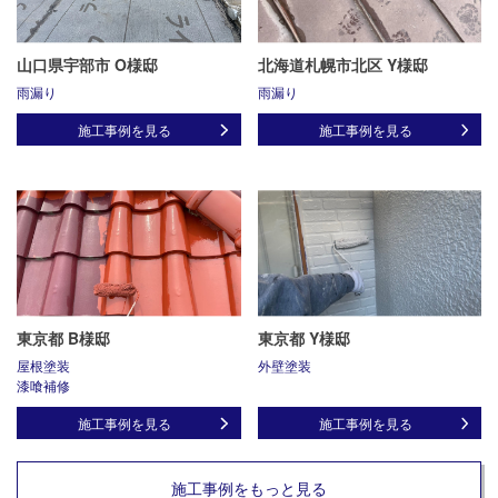
山口県宇部市 O様邸
北海道札幌市北区 Y様邸
雨漏り
雨漏り
施工事例を見る
施工事例を見る
東京都 B様邸
東京都 Y様邸
屋根塗装
外壁塗装
漆喰補修
施工事例を見る
施工事例を見る
施工事例をもっと見る