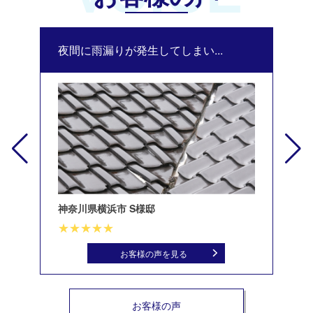
夜間に雨漏りが発生してしまい...
修
神奈川県横浜市 S様邸
北
お客様の声を見る
お客様の声