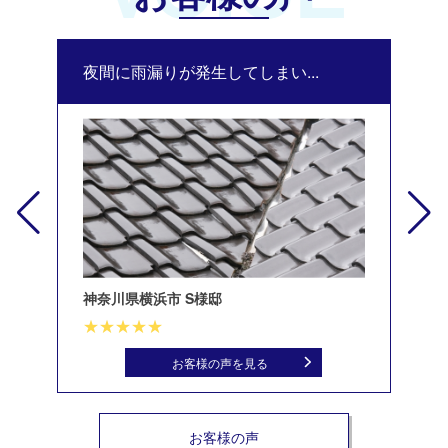
夜間に雨漏りが発生してしまい...
修
神奈川県横浜市 S様邸
北
お客様の声を見る
お客様の声