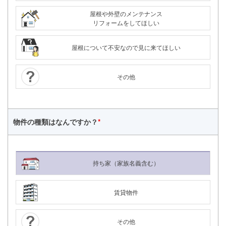
屋根や外壁のメンテナンス
リフォームをしてほしい
屋根について不安なので見に来てほしい
その他
物件の種類は
なんですか？
*
持ち家（家族名義含む）
賃貸物件
24時間365日対応
050-1883-0629
その他