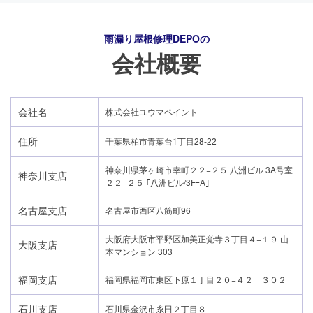
雨漏り屋根修理DEPO
の
会社概要
会社名
株式会社ユウマペイント
住所
千葉県柏市青葉台1丁目28-22
神奈川県茅ヶ崎市幸町２２−２５ 八洲ビル 3A号室
神奈川支店
２２−２５ ｢八洲ビル/3FｰA｣
名古屋支店
名古屋市西区八筋町96
大阪府大阪市平野区加美正覚寺３丁目４−１９ 山
大阪支店
本マンション 303
福岡支店
福岡県福岡市東区下原１丁目２０−４２ ３０２
石川支店
石川県金沢市糸田２丁目８