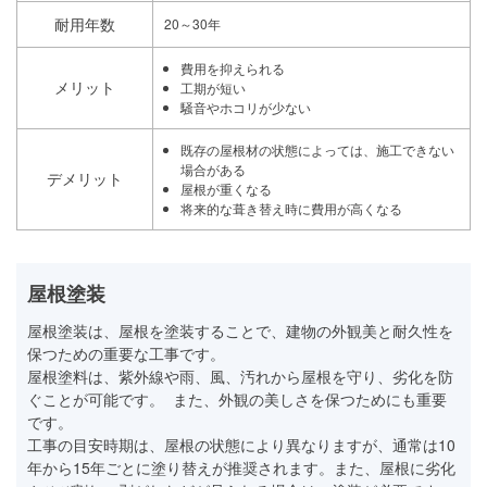
耐用年数
20～30年
費用を抑えられる
メリット
工期が短い
騒音やホコリが少ない
既存の屋根材の状態によっては、施工できない
場合がある
デメリット
屋根が重くなる
将来的な葺き替え時に費用が高くなる
屋根塗装
屋根塗装は、屋根を塗装することで、建物の外観美と耐久性を
保つための重要な工事です。
屋根塗料は、紫外線や雨、風、汚れから屋根を守り、劣化を防
ぐことが可能です。 また、外観の美しさを保つためにも重要
です。
工事の目安時期は、屋根の状態により異なりますが、通常は10
年から15年ごとに塗り替えが推奨されます。また、屋根に劣化