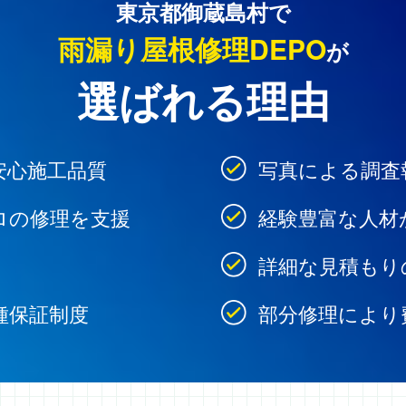
東京都御蔵島村で
雨漏り屋根修理DEPO
が
選ばれる理由
安心施工品質
写真による調査
ロの修理を支援
経験豊富な人材
詳細な見積もり
種保証制度
部分修理により