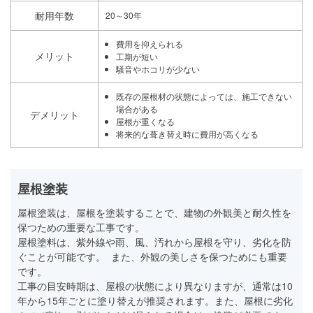
耐用年数
20～30年
費用を抑えられる
メリット
工期が短い
騒音やホコリが少ない
既存の屋根材の状態によっては、施工できない
場合がある
デメリット
屋根が重くなる
将来的な葺き替え時に費用が高くなる
屋根塗装
屋根塗装は、屋根を塗装することで、建物の外観美と耐久性を
保つための重要な工事です。
屋根塗料は、紫外線や雨、風、汚れから屋根を守り、劣化を防
ぐことが可能です。 また、外観の美しさを保つためにも重要
です。
工事の目安時期は、屋根の状態により異なりますが、通常は10
年から15年ごとに塗り替えが推奨されます。また、屋根に劣化