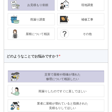
お見積もり依頼
現地調査
雨漏り調査
補修工事
屋根について相談
その他
どのようなことで
お悩みですか？
*
災害で屋根や雨樋が壊れた
修理について相談したい
雨漏りしたのですぐに直してほしい
24時間365日対応
050-1883-0629
業者に屋根が壊れていると指摘された
見積もりしてほしい