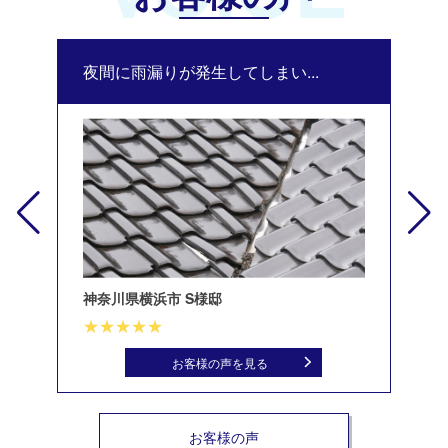
夜間に雨漏りが発生してしまい...
修
神奈川県横浜市 S様邸
北
お客様の声を見る
お客様の声