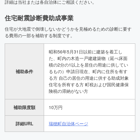
詳細は当社または各自治体にご相談ください。
住宅耐震診断費助成事業
住宅が大地震で倒壊しないかどうかを見極めるための診断に要す
る費用の一部を補助する制度です。
昭和56年5月31日以前に建築を着工し
た、町内の木造一戸建建築物（延べ床面
積の2分の1以上を居住の用途に供してい
補助条件
るもの）申請日現在、町内に住所を有す
る方 自己の居住の用途に供する助成対象
住宅を所有する方 町税および国民健康保
険税の滞納がない方
補助限度額
10万円
詳細URL
瑞穂町自治体ページ