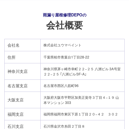
雨漏り屋根修理DEPO
の
会社概要
会社名
株式会社ユウマペイント
住所
千葉県柏市青葉台1丁目28-22
神奈川県茅ヶ崎市幸町２２−２５ 八洲ビル 3A号室
神奈川支店
２２−２５ ｢八洲ビル/3FｰA｣
名古屋支店
名古屋市西区八筋町96
大阪府大阪市平野区加美正覚寺３丁目４−１９ 山
大阪支店
本マンション 303
福岡支店
福岡県福岡市東区下原１丁目２０−４２ ３０２
石川支店
石川県金沢市糸田２丁目８