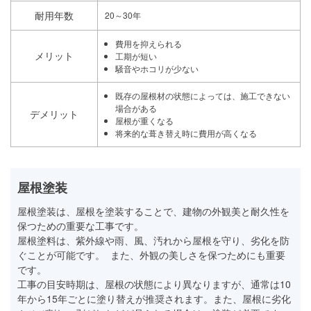
耐用年数
20～30年
費用を抑えられる
メリット
工期が短い
騒音やホコリが少ない
既存の屋根材の状態によっては、施工できない
場合がある
デメリット
屋根が重くなる
将来的な葺き替え時に費用が高くなる
屋根塗装
屋根塗装は、屋根を塗装することで、建物の外観美と耐久性を
保つための重要な工事です。
屋根塗料は、紫外線や雨、風、汚れから屋根を守り、劣化を防
ぐことが可能です。 また、外観の美しさを保つためにも重要
です。
工事の目安時期は、屋根の状態により異なりますが、通常は10
年から15年ごとに塗り替えが推奨されます。また、屋根に劣化