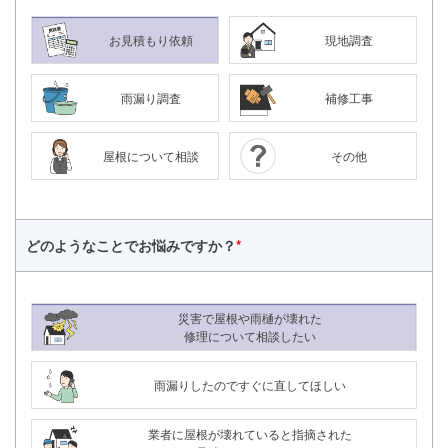
お見積もり依頼
現地調査
雨漏り調査
補修工事
屋根について相談
その他
どのようなことで
お悩みですか？
*
災害で屋根や雨樋が壊れた
修理について相談したい
8/11（火）～ 8/16（日）
夏季休業
詳細
雨漏りしたのですぐに直してほしい
24時間365日対応
050-1883-0629
業者に屋根が壊れていると指摘された