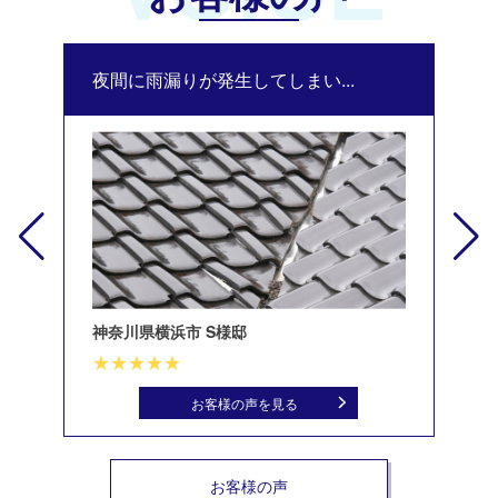
夜間に雨漏りが発生してしまい...
修
神奈川県横浜市 S様邸
北
お客様の声を見る
お客様の声