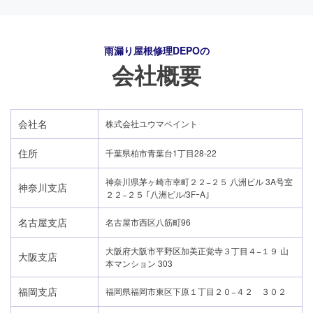
雨漏り屋根修理DEPO
の
会社概要
会社名
株式会社ユウマペイント
住所
千葉県柏市青葉台1丁目28-22
神奈川県茅ヶ崎市幸町２２−２５ 八洲ビル 3A号室
神奈川支店
２２−２５ ｢八洲ビル/3FｰA｣
名古屋支店
名古屋市西区八筋町96
大阪府大阪市平野区加美正覚寺３丁目４−１９ 山
大阪支店
本マンション 303
福岡支店
福岡県福岡市東区下原１丁目２０−４２ ３０２