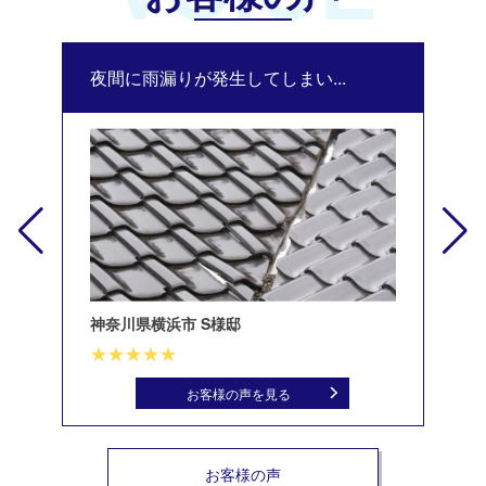
夜間に雨漏りが発生してしまい...
修
神奈川県横浜市 S様邸
北
お客様の声を見る
お客様の声