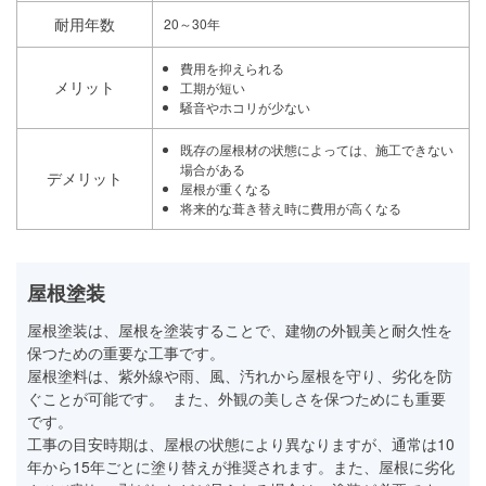
耐用年数
20～30年
費用を抑えられる
メリット
工期が短い
騒音やホコリが少ない
既存の屋根材の状態によっては、施工できない
場合がある
デメリット
屋根が重くなる
将来的な葺き替え時に費用が高くなる
屋根塗装
屋根塗装は、屋根を塗装することで、建物の外観美と耐久性を
保つための重要な工事です。
屋根塗料は、紫外線や雨、風、汚れから屋根を守り、劣化を防
ぐことが可能です。 また、外観の美しさを保つためにも重要
です。
工事の目安時期は、屋根の状態により異なりますが、通常は10
年から15年ごとに塗り替えが推奨されます。また、屋根に劣化