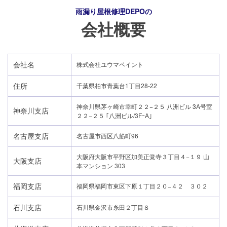
雨漏り屋根修理DEPO
の
会社概要
会社名
株式会社ユウマペイント
住所
千葉県柏市青葉台1丁目28-22
神奈川県茅ヶ崎市幸町２２−２５ 八洲ビル 3A号室
神奈川支店
２２−２５ ｢八洲ビル/3FｰA｣
名古屋支店
名古屋市西区八筋町96
大阪府大阪市平野区加美正覚寺３丁目４−１９ 山
大阪支店
本マンション 303
福岡支店
福岡県福岡市東区下原１丁目２０−４２ ３０２
石川支店
石川県金沢市糸田２丁目８