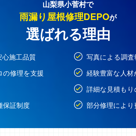
山梨県小菅村で
雨漏り屋根修理DEPO
が
選ばれる理由
安心施工品質
写真による調査
ロの修理を支援
経験豊富な人材
詳細な見積もり
種保証制度
部分修理により