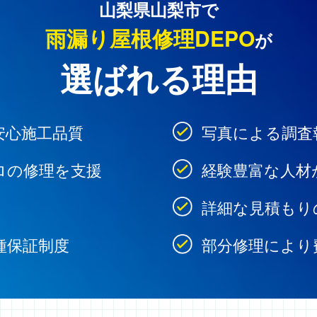
山梨県山梨市で
雨漏り屋根修理DEPO
が
選ばれる理由
安心施工品質
写真による調査
ロの修理を支援
経験豊富な人材
詳細な見積もり
種保証制度
部分修理により